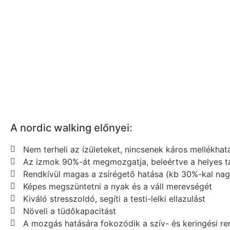
A nordic walking előnyei:
Nem terheli az ízületeket, nincsenek káros mellékhat
Az izmok 90%-át megmozgatja, beleértve a helyes tar
Rendkívül magas a zsírégető hatása (kb 30%-kal nag
Képes megszüntetni a nyak és a váll merevségét
Kiváló stresszoldó, segíti a testi-lelki ellazulást
Növeli a tüdőkapacitást
A mozgás hatására fokozódik a szív- és keringési r