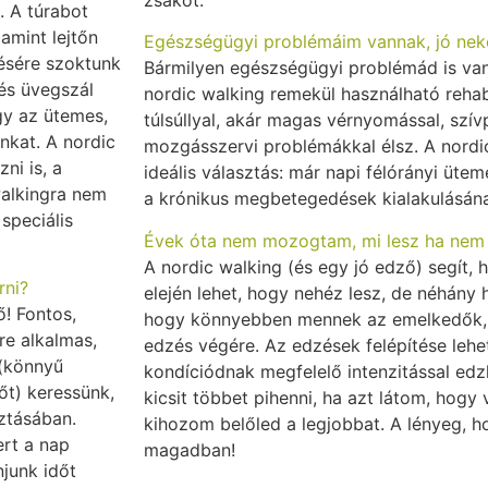
. A túrabot
amint lejtőn
Egészségügyi problémáim vannak, jó nek
tésére szoktunk
Bármilyen egészségügyi problémád is van,
 és üvegszál
nordic walking remekül használható rehabi
gy az ütemes,
túlsúllyal, akár magas vérnyomással, szí
nkat. A nordic
mozgásszervi problémákkal élsz. A nordic
ni is, a
ideális választás: már napi félórányi üte
walkingra nem
a krónikus megbetegedések kialakulásána
speciális
Évek óta nem mozogtam, mi lesz ha nem
A nordic walking (és egy jó edző) segít, 
rni?
elején lehet, hogy nehéz lesz, de néhány 
ő! Fontos,
hogy könnyebben mennek az emelkedők, 
re alkalmas,
edzés végére. Az edzések felépítése lehet
 (könnyű
kondíciódnak megfelelő intenzitással ed
őt) keressünk,
kicsit többet pihenni, ha azt látom, hog
sztásában.
kihozom belőled a legjobbat. A lényeg, ho
ert a nap
magadban!
junk időt