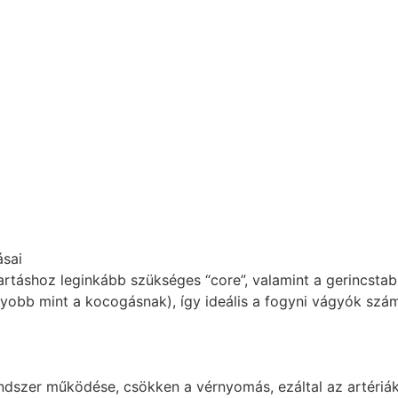
ásai
táshoz leginkább szükséges “core”, valamint a gerincstabi
yobb mint a kocogásnak), így ideális a fogyni vágyók szá
endszer működése, csökken a vérnyomás, ezáltal az artéri