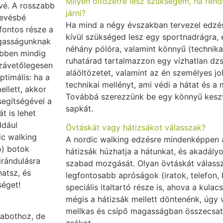
Milyen öltözetre lesz szükségem, ha ren
vé. A rosszabb
járni?
kevésbé
Ha mind a négy évszakban tervezel edzésr
 fontos része a
kívül szükséged lesz egy sportnadrágra, 
agasságunknak
néhány pólóra, valamint könnyű (technikai
ebben mindig
ruhatárad tartalmazzon egy vízhatlan dzse
zzávetőlegesen
aláöltözetet, valamint az én személyes jo
timális: ha a
technikai mellényt, ami védi a hátat és a m
ellett, akkor
Továbbá szerezzünk be egy könnyű keszty
segítségével a
sapkát.
t is lehet
ldául
Övtáskát vagy hátizsákot válasszak?
ic walking
A nordic walking edzésre mindenképpen a
ó) botok
hátizsák húzhatja a hátunkat, és akadály
irándulásra
szabad mozgását. Olyan övtáskát válassz
atsz, és
legfontosabb apróságok (iratok, telefon, 
séget!
speciális italtartó része is, ahova a kula
mégis a hátizsák mellett döntenénk, úgy v
mellkas és csípő magasságban összecsatol
rabothoz, de
zsákot.