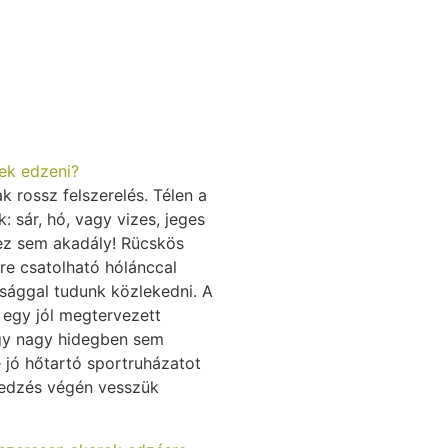
ek edzeni?
ak rossz felszerelés. Télen a
: sár, hó, vagy vizes, jeges
l ez sem akadály! Rücskös
pőre csatolható hólánccal
nsággal tudunk közlekedni. A
 egy jól megtervezett
ogy nagy hidegben sem
e jó hőtartó sportruházatot
 edzés végén vesszük