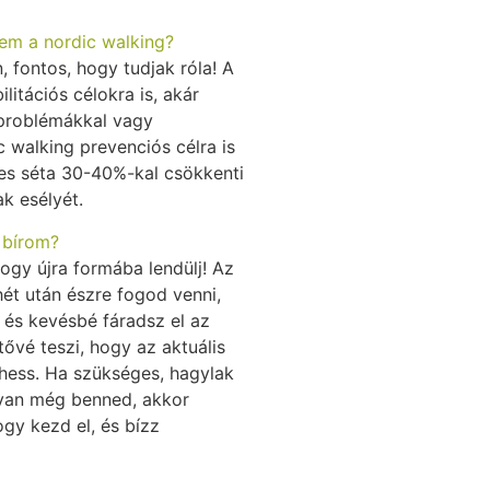
em a nordic walking?
 fontos, hogy tudjak róla! A
litációs célokra is, akár
vproblémákkal vagy
 walking prevenciós célra is
mes séta 30-40%-kal csökkenti
k esélyét.
 bírom?
hogy újra formába lendülj! Az
hét után észre fogod venni,
és kevésbé fáradsz el az
ővé teszi, hogy az aktuális
zhess. Ha szükséges, hagylak
y van még benned, akkor
gy kezd el, és bízz