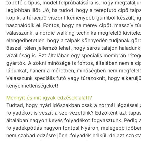
többféle típus, model felpróbálására is, hogy megtalálj
legjobban illőt. Jó, ha tudod, hogy a terepfutó cipő tal
kopik, a túracipő viszont keményebb gumiból készült, í
használódik el. Fontos, hogy ne merev cipőt, masszív t
válasszunk, a nordic walking technika megfelelő kivitel
elengedhetetlen, hogy a talpak könnyedén tudjanak görd
ősszel, télen jellemző lehet, hogy sáros talajon haladunk
vízállóság is. Ezt általában egy speciális membrán rétegg
gyártók. A zokni minősége is fontos, általában nem a cip
lábunkat, hanem a méretben, minőségben nem megfelelő
Válasszunk speciális futó vagy túrazoknit, hogy elkerülj
kényelmetlenségeket!
Mennyit és mit igyak edzések alatt?
Tudtad, hogy nyári időszakban csak a normál légzéssel ak
folyadékot is veszít a szervezetünk? Edzőként azt tapa
általában nagyon kevés folyadékot fogyasztunk. Pedig 
folyadékpótlás nagyon fontos! Nyáron, melegebb időben
nem szabad edzésre jönni folyadék nélkül, de azt szokta