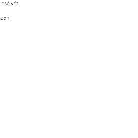
 esélyét
hozni