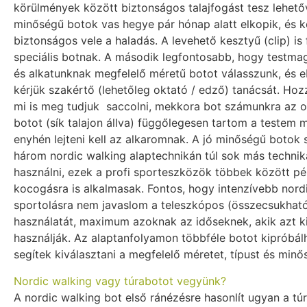
körülmények között biztonságos talajfogást tesz lehető
minőségű botok vas hegye pár hónap alatt elkopik, és 
biztonságos vele a haladás. A levehető kesztyű (clip) is
speciális botnak. A második legfontosabb, hogy testm
és alkatunknak megfelelő méretű botot válasszunk, és 
kérjük szakértő (lehetőleg oktató / edző) tanácsát. Ho
mi is meg tudjuk saccolni, mekkora bot számunkra az op
botot (sík talajon állva) függőlegesen tartom a testem m
enyhén lejteni kell az alkaromnak. A jó minőségű botok 
három nordic walking alaptechnikán túl sok más techniká
használni, ezek a profi sporteszközök többek között pé
kocogásra is alkalmasak. Fontos, hogy intenzívebb nord
sportolásra nem javaslom a teleszkópos (összecsukhat
használatát, maximum azoknak az időseknek, akik azt k
használják. Az alaptanfolyamon többféle botot kipróbálh
segítek kiválasztani a megfelelő méretet, típust és minő
Nordic walking vagy túrabotot vegyünk?
A nordic walking bot első ránézésre hasonlít ugyan a tú