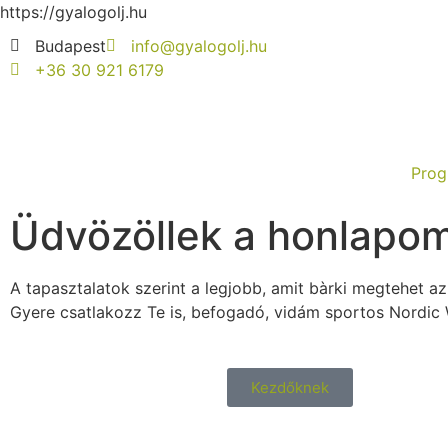
https://gyalogolj.hu
Budapest
info@gyalogolj.hu
+36 30 921 6179
Pro
Üdvözöllek a honlapo
A tapasztalatok szerint a legjobb, amit bàrki megtehet a
Gyere csatlakozz Te is, befogadó, vidám sportos Nordic
Kezdőknek