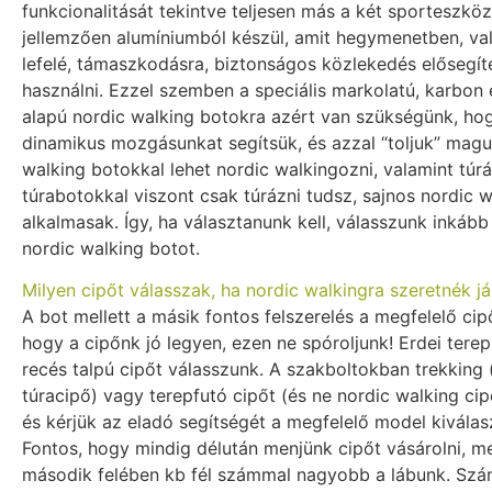
funkcionalitását tekintve teljesen más a két sporteszköz
jellemzően alumíniumból készül, amit hegymenetben, val
lefelé, támaszkodásra, biztonságos közlekedés elősegí
használni. Ezzel szemben a speciális markolatú, karbon
alapú nordic walking botokra azért van szükségünk, ho
dinamikus mozgásunkat segítsük, és azzal “toljuk” magu
walking botokkal lehet nordic walkingozni, valamint túráz
túrabotokkal viszont csak túrázni tudsz, sajnos nordic 
alkalmasak. Így, ha választanunk kell, válasszunk inkább 
nordic walking botot.
Milyen cipőt válasszak, ha nordic walkingra szeretnék já
A bot mellett a másik fontos felszerelés a megfelelő cip
hogy a cipőnk jó legyen, ezen ne spóroljunk! Erdei terep
recés talpú cipőt válasszunk. A szakboltokban trekking
túracipő) vagy terepfutó cipőt (és ne nordic walking cip
és kérjük az eladó segítségét a megfelelő model kivála
Fontos, hogy mindig délután menjünk cipőt vásárolni, m
második felében kb fél számmal nagyobb a lábunk. Szán