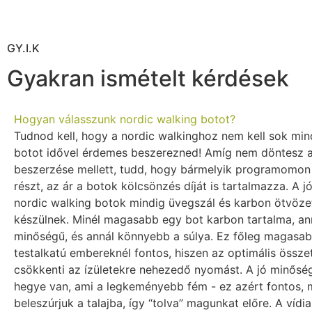
GY.I.K
Gyakran ismételt kérdések
Hogyan válasszunk nordic walking botot?
Tudnod kell, hogy a nordic walkinghoz nem kell sok min
botot idővel érdemes beszerezned! Amíg nem döntesz a
beszerzése mellett, tudd, hogy bármelyik programomon 
részt, az ár a botok kölcsönzés díját is tartalmazza. A 
nordic walking botok mindig üvegszál és karbon ötvöze
készülnek. Minél magasabb egy bot karbon tartalma, an
minőségű, és annál könnyebb a súlya. Ez főleg magasa
testalkatú embereknél fontos, hiszen az optimális össze
csökkenti az ízületekre nehezedő nyomást. A jó minősé
hegye van, ami a legkeményebb fém - ez azért fontos, 
beleszúrjuk a talajba, így “tolva” magunkat előre. A víd