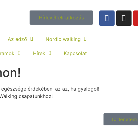
Hírlevélfeliratkozás
Az edző
Nordic walking
gramok
Hírek
Kapcsolat
mon!
z egészsége érdekében, az az, ha gyalogol!
 Walking csapatunkhoz!
Történetem