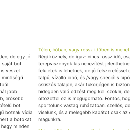
Télen, hóban, vagy rossz időben is mehet
den, de egy jó
Régi közhely, de igaz: nincs rossz idő, cs
 saját bot
terepviszonyok kis nehezítést jelenthetnek
is veszel
felületek is lehetnek, de jó felszerelésse
jó minőségű
talpú, vízálló cipő, és /vagy speciális ci
tből
csúszós talajon, akár tükörjégen is bizto
nál jobb
hidegben való edzést meg kell szokni, de
bb, erősebb
öltözettel ez is megugorható. Fontos, h
tételű bot
sportolunk vastag ruházatban, szellős, d
gű botnak vídia
viselünk, és a melegebb kabátot csak az
mert a botokat
magunkra.
ia hegy minden