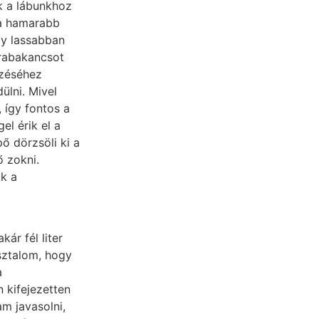
uk a lábunkhoz
pa hamarabb
gy lassabban
úrabakancsot
ezéséhez
ülni. Mivel
, így fontos a
el érik el a
ő dörzsöli ki a
 zokni.
ük a
ár fél liter
sztalom, hogy
a
 kifejezetten
m javasolni,