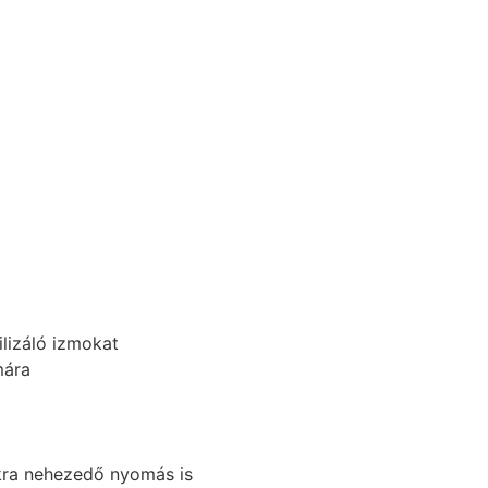
lizáló izmokat
mára
ákra nehezedő nyomás is