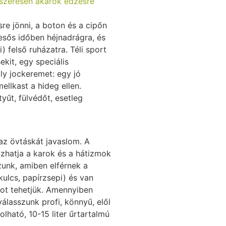
dszeresen akarok edzésre
e jönni, a boton és a cipőn
esős időben héjnadrágra, és
) felső ruházatra. Téli sport
kit, egy speciális
lly jockeremet: egy jó
ellkast a hideg ellen.
űt, fülvédőt, esetleg
z övtáskát javaslom. A
ozhatja a karok és a hátizmok
unk, amiben elférnek a
kulcs, papírzsepi) és van
csot tehetjük. Amennyiben
álasszunk profi, könnyű, elől
ható, 10-15 liter űrtartalmú