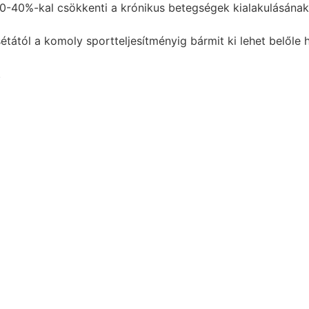
 30-40%-kal csökkenti a krónikus betegségek kialakulásának
tától a komoly sportteljesítményig bármit ki lehet belőle 
.