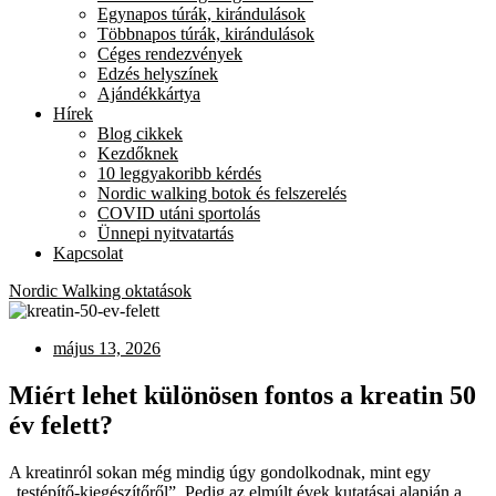
Egynapos túrák, kirándulások
Többnapos túrák, kirándulások
Céges rendezvények
Edzés helyszínek
Ajándékkártya
Hírek
Blog cikkek
Kezdőknek
10 leggyakoribb kérdés
Nordic walking botok és felszerelés
COVID utáni sportolás
Ünnepi nyitvatartás
Kapcsolat
Nordic Walking oktatások
május 13, 2026
Miért lehet különösen fontos a kreatin 50
év felett?
A kreatinról sokan még mindig úgy gondolkodnak, mint egy
„testépítő-kiegészítőről”. Pedig az elmúlt évek kutatásai alapján a