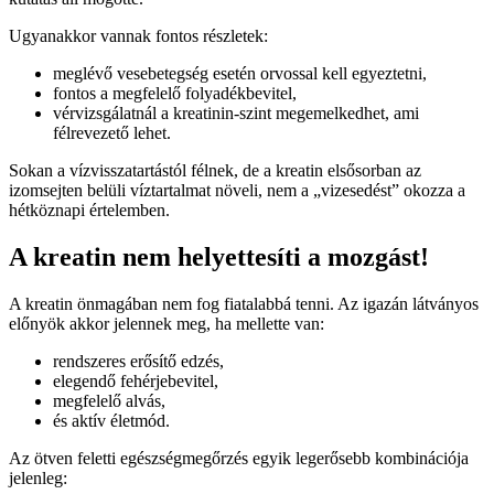
Ugyanakkor vannak fontos részletek:
meglévő vesebetegség esetén orvossal kell egyeztetni,
fontos a megfelelő folyadékbevitel,
vérvizsgálatnál a kreatinin-szint megemelkedhet, ami
félrevezető lehet.
Sokan a vízvisszatartástól félnek, de a kreatin elsősorban az
izomsejten belüli víztartalmat növeli, nem a „vizesedést” okozza a
hétköznapi értelemben.
A kreatin nem helyettesíti a mozgást!
A kreatin önmagában nem fog fiatalabbá tenni. Az igazán látványos
előnyök akkor jelennek meg, ha mellette van:
rendszeres erősítő edzés,
elegendő fehérjebevitel,
megfelelő alvás,
és aktív életmód.
Az ötven feletti egészségmegőrzés egyik legerősebb kombinációja
jelenleg: