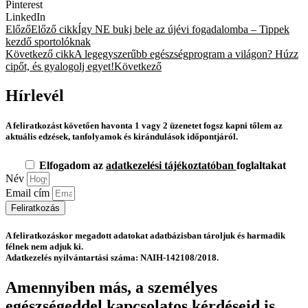
Pinterest
LinkedIn
Előző
Előző cikk
Így NE bukj bele az újévi fogadalomba – Tippek
kezdő sportolóknak
Következő cikk
A legegyszerűbb egészségprogram a világon? Húzz
cipőt, és gyalogolj egyet!
Következő
Hírlevél
A feliratkozást követően havonta 1 vagy 2 üzenetet fogsz kapni tőlem az
aktuális edzések, tanfolyamok és kirándulások időpontjáról.
Elfogadom az
adatkezelési tájékoztatóban
foglaltakat
Név
Email cím
Feliratkozás
A feliratkozáskor megadott adatokat adatbázisban tároljuk és harmadik
félnek nem adjuk ki.
Adatkezelés nyilvántartási száma: NAIH-142108/2018.
Amennyiben más, a személyes
egészségeddel kapcsolatos kérdéseid is