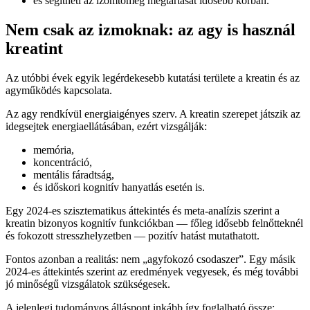
és segítheti az izomtömeg megtartását idősebb korban.
Nem csak az izmoknak: az agy is használ
kreatint
Az utóbbi évek egyik legérdekesebb kutatási területe a kreatin és az
agyműködés kapcsolata.
Az agy rendkívül energiaigényes szerv. A kreatin szerepet játszik az
idegsejtek energiaellátásában, ezért vizsgálják:
memória,
koncentráció,
mentális fáradtság,
és időskori kognitív hanyatlás esetén is.
Egy 2024-es szisztematikus áttekintés és meta-analízis szerint a
kreatin bizonyos kognitív funkciókban — főleg idősebb felnőtteknél
és fokozott stresszhelyzetben — pozitív hatást mutathatott.
Fontos azonban a realitás: nem „agyfokozó csodaszer”. Egy másik
2024-es áttekintés szerint az eredmények vegyesek, és még további
jó minőségű vizsgálatok szükségesek.
A jelenlegi tudományos álláspont inkább így foglalható össze: