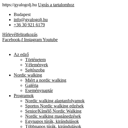
https://gyalogolj.hu
Ugrás a tartalomhoz
Budapest
info@gyalogolj.hu
+36 30 921 6179
Hírlevélfeliratkozás
Facebook-f
Instagram
Youtube
Az edző
Történetem
Vélemények
Sajtószoba
Nordic walking
Miért a nordic walking
Galéria
Eseménynaptár
Programok
Nordic walking alaptanfolyamok
Sportos Nordic walking edzések
Senior/Kímélő Nordic Walking
Nordic walking magánedzések
Egynapos túrák, kirándulások
Többnapos túrák, kirándulások