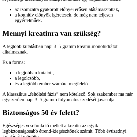
az izomzatra gyakorolt előnyei erősen alátámasztottak,
a kognitív előnyök ígéretesek, de még nem teljesen
egyértelműek.
Mennyi kreatinra van szükség?
A legtöbb kutatásban napi 3–5 gramm kreatin-monohidrátot
alkalmaznak.
Ez a forma:
a legjobban kutatott,
a legolcsóbb,
és a legtöbb ember számára megfelelő.
A klasszikus „feltöltési fázis” nem kötelező. Sok szakember ma már
egyszerűen napi 3–5 gramm folyamatos szedését javasolja.
Biztonságos 50 év felett?
Egészséges vesefunkció mellett a kreatin az egyik
legbiztonságosabb étrend-kiegészítőnek számít. Több évtizednyi
kutatás áll mögötte.