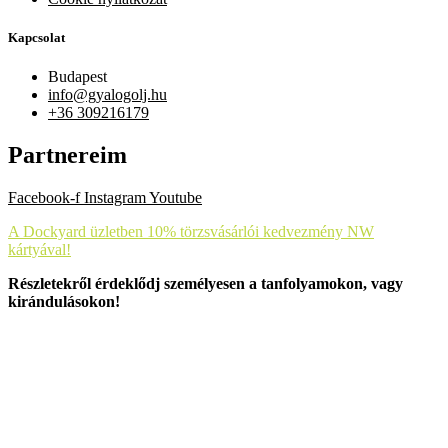
Kapcsolat
Budapest
info@gyalogolj.hu
+36 309216179
Partnereim
Facebook-f
Instagram
Youtube
A Dockyard üzletben 10% törzsvásárlói kedvezmény NW
kártyával!
Részletekről érdeklődj személyesen a tanfolyamokon, vagy
kirándulásokon!