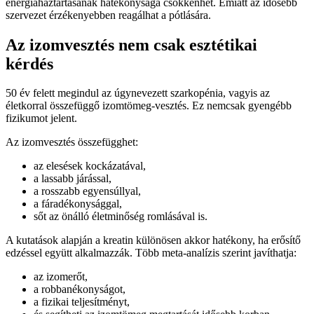
energiaháztartásának hatékonysága csökkenhet. Emiatt az idősebb
szervezet érzékenyebben reagálhat a pótlására.
Az izomvesztés nem csak esztétikai
kérdés
50 év felett megindul az úgynevezett szarkopénia, vagyis az
életkorral összefüggő izomtömeg-vesztés. Ez nemcsak gyengébb
fizikumot jelent.
Az izomvesztés összefügghet:
az elesések kockázatával,
a lassabb járással,
a rosszabb egyensúllyal,
a fáradékonysággal,
sőt az önálló életminőség romlásával is.
A kutatások alapján a kreatin különösen akkor hatékony, ha erősítő
edzéssel együtt alkalmazzák. Több meta-analízis szerint javíthatja:
az izomerőt,
a robbanékonyságot,
a fizikai teljesítményt,