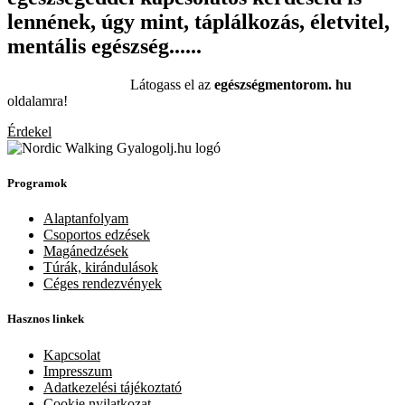
lennének, úgy mint, táplálkozás, életvitel,
mentális egészség......
Látogass el az
egészségmentorom. hu
oldalamra!
Érdekel
Programok
Alaptanfolyam
Csoportos edzések
Magánedzések
Túrák, kirándulások
Céges rendezvények
Hasznos linkek
Kapcsolat
Impresszum
Adatkezelési tájékoztató
Cookie nyilatkozat