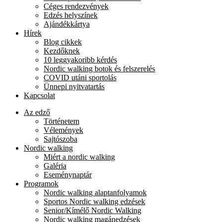
Céges rendezvények
Edzés helyszínek
Ajándékkártya
Hírek
Blog cikkek
Kezdőknek
10 leggyakoribb kérdés
Nordic walking botok és felszerelés
COVID utáni sportolás
Ünnepi nyitvatartás
Kapcsolat
Az edző
Történetem
Vélemények
Sajtószoba
Nordic walking
Miért a nordic walking
Galéria
Eseménynaptár
Programok
Nordic walking alaptanfolyamok
Sportos Nordic walking edzések
Senior/Kímélő Nordic Walking
Nordic walking magánedzések