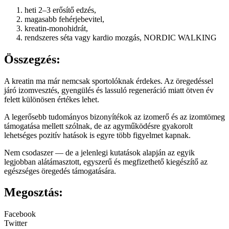
heti 2–3 erősítő edzés,
magasabb fehérjebevitel,
kreatin-monohidrát,
rendszeres séta vagy kardio mozgás, NORDIC WALKING
Összegzés:
A kreatin ma már nemcsak sportolóknak érdekes. Az öregedéssel
járó izomvesztés, gyengülés és lassuló regeneráció miatt ötven év
felett különösen értékes lehet.
A legerősebb tudományos bizonyítékok az izomerő és az izomtömeg
támogatása mellett szólnak, de az agyműködésre gyakorolt
lehetséges pozitív hatások is egyre több figyelmet kapnak.
Nem csodaszer — de a jelenlegi kutatások alapján az egyik
legjobban alátámasztott, egyszerű és megfizethető kiegészítő az
egészséges öregedés támogatására.
Megosztás:
Facebook
Twitter