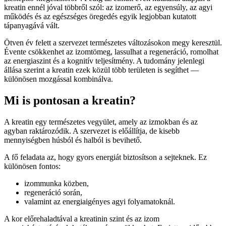
kreatin ennél jóval többről szól: az izomerő, az egyensúly, az agyi
működés és az egészséges öregedés egyik legjobban kutatott
tápanyagává vált.
Ötven év felett a szervezet természetes változásokon megy keresztül.
Évente csökkenhet az izomtömeg, lassulhat a regeneráció, romolhat
az energiaszint és a kognitív teljesítmény. A tudomány jelenlegi
állása szerint a kreatin ezek közül több területen is segíthet —
különösen mozgással kombinálva.
Mi is pontosan a kreatin?
A kreatin egy természetes vegyület, amely az izmokban és az
agyban raktározódik. A szervezet is előállítja, de kisebb
mennyiségben húsból és halból is bevihető.
A fő feladata az, hogy gyors energiát biztosítson a sejteknek. Ez
különösen fontos:
izommunka közben,
regeneráció során,
valamint az energiaigényes agyi folyamatoknál.
A kor előrehaladtával a kreatinin szint és az izom