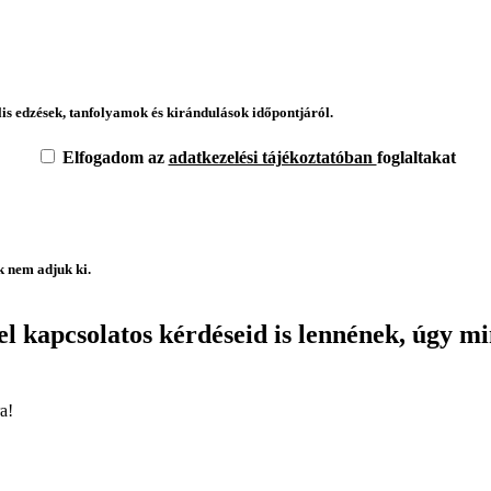
lis edzések, tanfolyamok és kirándulások időpontjáról.
Elfogadom az
adatkezelési tájékoztatóban
foglaltakat
k nem adjuk ki.
kapcsolatos kérdéseid is lennének, úgy mint,
a!