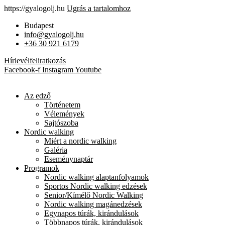
https://gyalogolj.hu
Ugrás a tartalomhoz
Budapest
info@gyalogolj.hu
+36 30 921 6179
Hírlevélfeliratkozás
Facebook-f
Instagram
Youtube
Az edző
Történetem
Vélemények
Sajtószoba
Nordic walking
Miért a nordic walking
Galéria
Eseménynaptár
Programok
Nordic walking alaptanfolyamok
Sportos Nordic walking edzések
Senior/Kímélő Nordic Walking
Nordic walking magánedzések
Egynapos túrák, kirándulások
Többnapos túrák, kirándulások