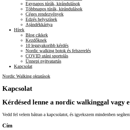
Egynapos túrák, kirándulások
Többnapos túrák, kirándulások
Céges rendezvények
Edzés helyszínek
Ajándékkártya
Hírek
Blog cikkek
Kezdőknek
10 leggyakoribb kérdés
Nordic walking botok és felszerelés
COVID utáni sportolás
Ünnepi nyitvatartás
Kapcsolat
Nordic Walking oktatások
Kapcsolat
Kérdésed lenne a nordic walkinggal vagy 
Vedd fel velem bátran a kapcsolatot, és igyekszem mindenben segíteni
Cím