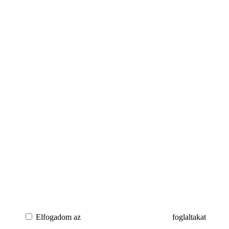
Elfogadom az
adatkezelési tájékoztatóban
foglaltakat