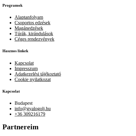
Programok
Alaptanfolyam
Csoportos edzések
Magánedzések
Túrák, kirándulások
Céges rendezvények
Hasznos linkek
Kapcsolat
Impresszum
Adatkezelési tájékoztató
Cookie nyilatkozat
Kapcsolat
Budapest
info@gyalogolj.hu
+36 309216179
Partnereim