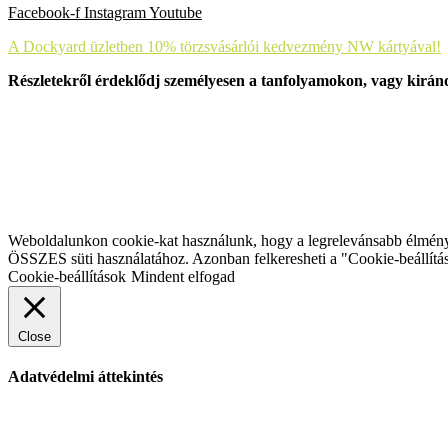
Facebook-f
Instagram
Youtube
A Dockyard üzletben 10% törzsvásárlói kedvezmény NW kártyával!
Részletekről érdeklődj személyesen a tanfolyamokon, vagy kirá
Weboldalunkon cookie-kat használunk, hogy a legrelevánsabb élményt 
ÖSSZES süti használatához. Azonban felkeresheti a "Cookie-beállításo
Cookie-beállítások
Mindent elfogad
Close
Adatvédelmi áttekintés