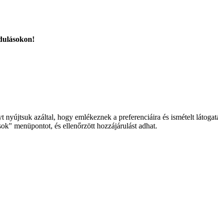
ndulásokon!
nyújtsuk azáltal, hogy emlékeznek a preferenciáira és ismételt látogat
k" menüpontot, és ellenőrzött hozzájárulást adhat.