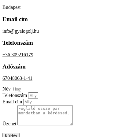
Budapest
Email cím
info@gyalogolj.hu
Telefonszám
+36 309216179
Adószám
67048063-1-41
Név
Telefonszám
Email cím
Üzenet
Küldés