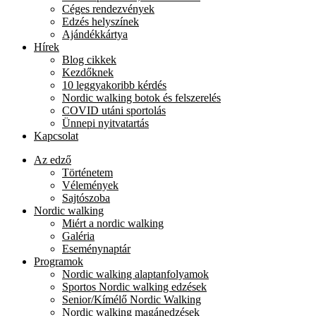
Céges rendezvények
Edzés helyszínek
Ajándékkártya
Hírek
Blog cikkek
Kezdőknek
10 leggyakoribb kérdés
Nordic walking botok és felszerelés
COVID utáni sportolás
Ünnepi nyitvatartás
Kapcsolat
Az edző
Történetem
Vélemények
Sajtószoba
Nordic walking
Miért a nordic walking
Galéria
Eseménynaptár
Programok
Nordic walking alaptanfolyamok
Sportos Nordic walking edzések
Senior/Kímélő Nordic Walking
Nordic walking magánedzések