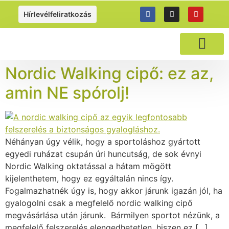
https://gyalogolj.hu
Hírlevélfeliratkozás
NORDIC WALKI
Nordic Walking cipő: ez az,
amin NE spórolj!
Néhányan úgy vélik, hogy a sportoláshoz gyártott
egyedi ruházat csupán úri huncutság, de sok évnyi
Nordic Walking oktatással a hátam mögött
kijelenthetem, hogy ez egyáltalán nincs így.
Fogalmazhatnék úgy is, hogy akkor járunk igazán jól, ha
gyalogolni csak a megfelelő nordic walking cipő
megvásárlása után járunk. Bármilyen sportot nézünk, a
megfelelő felszerelés elengedhetetlen, hiszen ez […]