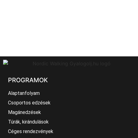
A feliratkozáskor megadott adatokat
adatbázisban tároljuk és harmadik félnek nem
adjuk ki.
Adatkezelés nyilvántartási száma: NAIH-
142108/2018.
PROGRAMOK
Alaptanfolyam
Csoportos edzések
Magánedzések
Túrák, kirándulások
Céges rendezvények