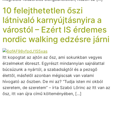
10 felejthetetlen őszi
látnivaló karnyújtásnyira a
várostól – Ezért IS érdemes
nordic walking edzésre járni
Itt kopogtat az ajtón az ősz, ami sokunkban vegyes
érzelmeket ébreszt. Egyrészt mindannyian sajnálattal
búcsúzunk a nyártól, a szabadságtól és a pezsgő
élettől, másfelől azonban mégiscsak van valami
hívogató az őszben. De mi az? “Tudja isten mi okból
szeretem, de szeretem” – írta Szabó Lőrinc az Itt van az
ősz, itt van újra című költeményében, […]