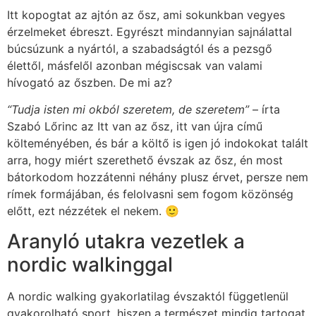
Itt kopogtat az ajtón az ősz, ami sokunkban vegyes
érzelmeket ébreszt. Egyrészt mindannyian sajnálattal
búcsúzunk a nyártól, a szabadságtól és a pezsgő
élettől, másfelől azonban mégiscsak van valami
hívogató az őszben. De mi az?
“Tudja isten mi okból szeretem, de szeretem”
– írta
Szabó Lőrinc az Itt van az ősz, itt van újra című
költeményében, és bár a költő is igen jó indokokat talált
arra, hogy miért szerethető évszak az ősz, én most
bátorkodom hozzátenni néhány plusz érvet, persze nem
rímek formájában, és felolvasni sem fogom közönség
előtt, ezt nézzétek el nekem. 🙂
Aranyló utakra vezetlek a
nordic walkinggal
A nordic walking gyakorlatilag évszaktól függetlenül
gyakorolható sport, hiszen a természet mindig tartogat