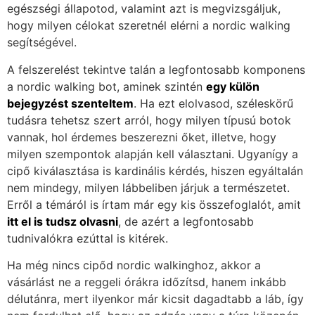
egészségi állapotod, valamint azt is megvizsgáljuk,
hogy milyen célokat szeretnél elérni a nordic walking
segítségével.
A felszerelést tekintve talán a legfontosabb komponens
a nordic walking bot, aminek szintén
egy külön
bejegyzést szenteltem
. Ha ezt elolvasod, széleskörű
tudásra tehetsz szert arról, hogy milyen típusú botok
vannak, hol érdemes beszerezni őket, illetve, hogy
milyen szempontok alapján kell választani. Ugyanígy a
cipő kiválasztása is kardinális kérdés, hiszen egyáltalán
nem mindegy, milyen lábbeliben járjuk a természetet.
Erről a témáról is írtam már egy kis összefoglalót, amit
itt el is tudsz olvasni
, de azért a legfontosabb
tudnivalókra ezúttal is kitérek.
Ha még nincs cipőd nordic walkinghoz, akkor a
vásárlást ne a reggeli órákra időzítsd, hanem inkább
délutánra, mert ilyenkor már kicsit dagadtabb a láb, így