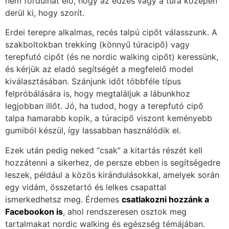
nem fordulhat elő, hogy az edzés vagy a túra közepén
derül ki, hogy szorít.
Erdei terepre alkalmas, recés talpú cipőt válasszunk. A
szakboltokban trekking (könnyű túracipő) vagy
terepfutó cipőt (és ne nordic walking cipőt) keressünk,
és kérjük az eladó segítségét a megfelelő model
kiválasztásában. Szánjunk időt többféle típus
felpróbálására is, hogy megtaláljuk a lábunkhoz
legjobban illőt. Jó, ha tudod, hogy a terepfutó cipő
talpa hamarabb kopik, a túracipő viszont keményebb
gumiból készül, így lassabban használódik el.
Ezek után pedig neked “csak” a kitartás részét kell
hozzátenni a sikerhez, de persze ebben is segítségedre
leszek, például a közös kirándulásokkal, amelyek során
egy vidám, összetartó és lelkes csapattal
ismerkedhetsz meg. Érdemes
csatlakozni hozzánk a
Facebookon is
, ahol rendszeresen osztok meg
tartalmakat nordic walking és egészség témájában.