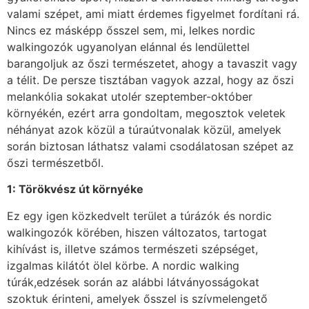
valami szépet, ami miatt érdemes figyelmet fordítani rá.
Nincs ez másképp ősszel sem, mi, lelkes nordic
walkingozók ugyanolyan elánnal és lendülettel
barangoljuk az őszi természetet, ahogy a tavaszit vagy
a télit. De persze tisztában vagyok azzal, hogy az őszi
melankólia sokakat utolér szeptember-október
környékén, ezért arra gondoltam, megosztok veletek
néhányat azok közül a túraútvonalak közül, amelyek
során biztosan láthatsz valami csodálatosan szépet az
őszi természetből.
1: Törökvész út környéke
Ez egy igen közkedvelt terület a túrázók és nordic
walkingozók körében, hiszen változatos, tartogat
kihívást is, illetve számos természeti szépséget,
izgalmas kilátót ölel körbe. A nordic walking
túrák,edzések során az alábbi látványosságokat
szoktuk érinteni, amelyek ősszel is szívmelengető