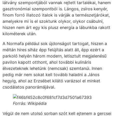
látvány szempontjából vannak rejtett tartalékai, hanem
gasztronómiai szempontból is. Lángos, zsíros kenyér,
finom forró illatozó italok is várják a természetjárókat,
amelyekre mi is el szoktunk olykor, olykor csábulni,
hiszen nem árt egy kis plusz energia a lábunkba rakott
kilométerek után.
A Normafa például sok újdonságot tartogat, hiszen a
méltán híres síház épp felújítás alatt áll, épp ezért a
parkoló helyén három modern, letisztult megjelenésű
pavilon kapott otthont, ahol további kulináris
élvezeteknek lehetünk (nemcsak) szemtanúi. Innen
pedig már nem sokat kell tovább haladni a János
hegyig, ahol az Erzsébet kilátó varázsol el minket
csodálatos panorámájával.
Forrás: Wikipédia
Végül de nem utolsó sorban szót kell ejtenem a gercsei