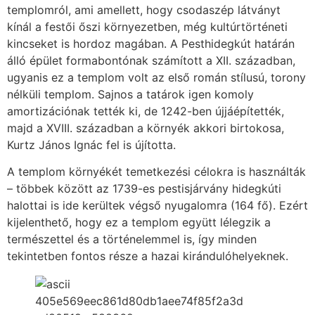
templomról, ami amellett, hogy csodaszép látványt
kínál a festői őszi környezetben, még kultúrtörténeti
kincseket is hordoz magában. A Pesthidegkút határán
álló épület formabontónak számított a XII. században,
ugyanis ez a templom volt az első román stílusú, torony
nélküli templom. Sajnos a tatárok igen komoly
amortizációnak tették ki, de 1242-ben újjáépítették,
majd a XVIII. században a környék akkori birtokosa,
Kurtz János Ignác fel is újította.
A templom környékét temetkezési célokra is használták
– többek között az 1739-es pestisjárvány hidegkúti
halottai is ide kerültek végső nyugalomra (164 fő). Ezért
kijelenthető, hogy ez a templom együtt lélegzik a
természettel és a történelemmel is, így minden
tekintetben fontos része a hazai kirándulóhelyeknek.