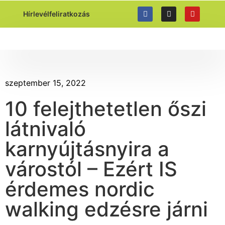
https://gyalogolj.hu
Hírlevélfeliratkozás
NORDIC WALKI
szeptember 15, 2022
10 felejthetetlen őszi
látnivaló
karnyújtásnyira a
várostól – Ezért IS
érdemes nordic
walking edzésre járni