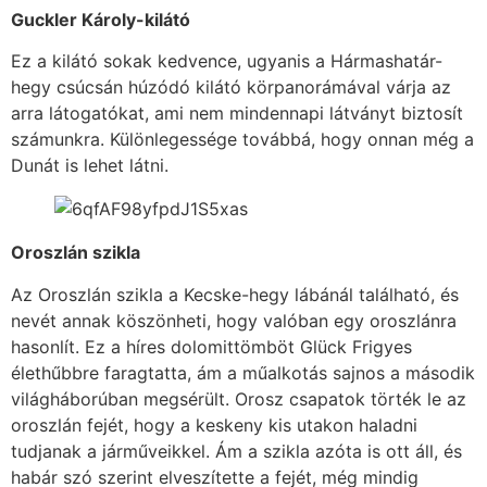
Guckler Károly-kilátó
Ez a kilátó sokak kedvence, ugyanis a Hármashatár-
hegy csúcsán húzódó kilátó körpanorámával várja az
arra látogatókat, ami nem mindennapi látványt biztosít
számunkra. Különlegessége továbbá, hogy onnan még a
Dunát is lehet látni.
Oroszlán szikla
Az Oroszlán szikla a Kecske-hegy lábánál található, és
nevét annak köszönheti, hogy valóban egy oroszlánra
hasonlít. Ez a híres dolomittömböt Glück Frigyes
élethűbbre faragtatta, ám a műalkotás sajnos a második
világháborúban megsérült. Orosz csapatok törték le az
oroszlán fejét, hogy a keskeny kis utakon haladni
tudjanak a járműveikkel. Ám a szikla azóta is ott áll, és
habár szó szerint elveszítette a fejét, még mindig