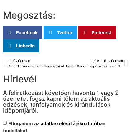
Megosztás:
Facebook
Twitter
Pinterest
LinkedIn
ELŐZŐ CIKK
KÖVETKEZŐ CIKK
A nordic walking technika alapjairól
Nordic Walking cipő: ez az, amin NE spórolj!
Hírlevél
A feliratkozást követően havonta 1 vagy 2
üzenetet fogsz kapni tőlem az aktuális
edzések, tanfolyamok és kirándulások
időpontjáról.
Elfogadom az
adatkezelési tájékoztatóban
foglaltakat