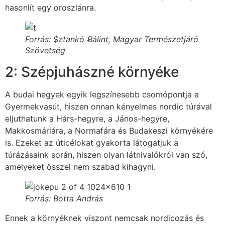
hasonlít egy oroszlánra.
Forrás: $ztankó Ƀálint, Magyar Természetjáró
Szövetség
2: Szépjuhászné környéke
A budai hegyek egyik legszínesebb csomópontja a
Gyermekvasút, hiszen onnan kényelmes nordic túrával
eljuthatunk a Hárs-hegyre, a János-hegyre,
Makkosmáriára, a Normafára és Budakeszi környékére
is. Ezeket az úticélokat gyakorta látogatjuk a
túrázásaink során, hiszen olyan látnivalókról van szó,
amelyeket ősszel nem szabad kihagyni.
Forrás: Botta András
Ennek a környéknek viszont nemcsak nordicozás és