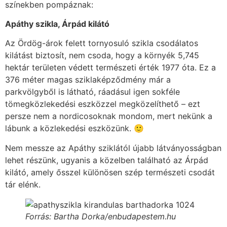
színekben pompáznak:
Apáthy szikla, Árpád kilátó
Az Ördög-árok felett tornyosuló szikla csodálatos
kilátást biztosít, nem csoda, hogy a környék 5,745
hektár területen védett természeti érték 1977 óta. Ez a
376 méter magas sziklaképződmény már a
parkvölgyből is látható, ráadásul igen sokféle
tömegközlekedési eszközzel megközelíthető – ezt
persze nem a nordicosoknak mondom, mert nekünk a
lábunk a közlekedési eszközünk. 🙂
Nem messze az Apáthy sziklától újabb látványosságban
lehet részünk, ugyanis a közelben található az Árpád
kilátó, amely ősszel különösen szép természeti csodát
tár elénk.
Forrás: Bartha Dorka/enbudapestem.hu