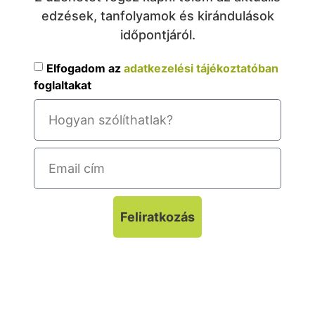
edzések, tanfolyamok és kirándulások
időpontjáról.
Elfogadom az
adatkezelési tájékoztatóban
foglaltakat
Feliratkozás
A feliratkozáskor megadott adatokat
adatbázisban tároljuk és harmadik félnek nem
adjuk ki.
Adatkezelés nyilvántartási száma: NAIH-