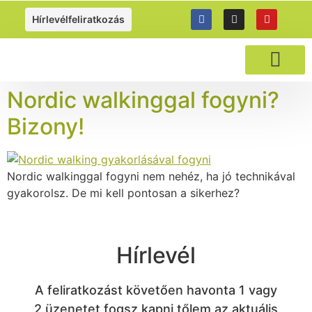
https://gyalogolj.hu
Hírlevélfeliratkozás
NORDIC WALKI
Nordic walkinggal fogyni?
Bizony!
Nordic walkinggal fogyni nem nehéz, ha jó technikával
gyakorolsz. De mi kell pontosan a sikerhez?
Hírlevél
A feliratkozást követően havonta 1 vagy
2 üzenetet fogsz kapni tőlem az aktuális