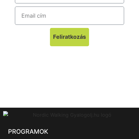
Feliratkozás
A feliratkozáskor megadott adatokat
adatbázisban tároljuk és harmadik félnek nem
adjuk ki.
Adatkezelés nyilvántartási száma: NAIH-
142108/2018.
PROGRAMOK