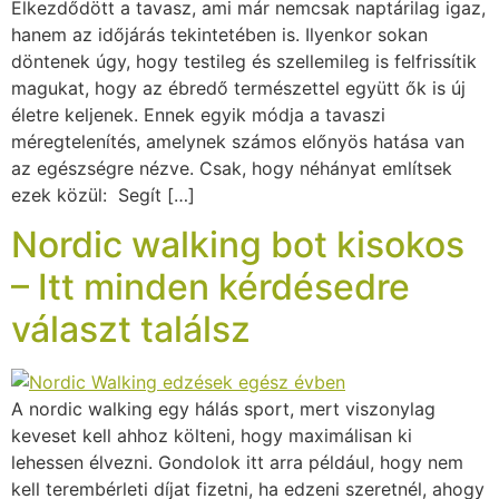
Elkezdődött a tavasz, ami már nemcsak naptárilag igaz,
hanem az időjárás tekintetében is. Ilyenkor sokan
döntenek úgy, hogy testileg és szellemileg is felfrissítik
magukat, hogy az ébredő természettel együtt ők is új
életre keljenek. Ennek egyik módja a tavaszi
méregtelenítés, amelynek számos előnyös hatása van
az egészségre nézve. Csak, hogy néhányat említsek
ezek közül: Segít […]
Nordic walking bot kisokos
– Itt minden kérdésedre
választ találsz
A nordic walking egy hálás sport, mert viszonylag
keveset kell ahhoz költeni, hogy maximálisan ki
lehessen élvezni. Gondolok itt arra például, hogy nem
kell terembérleti díjat fizetni, ha edzeni szeretnél, ahogy