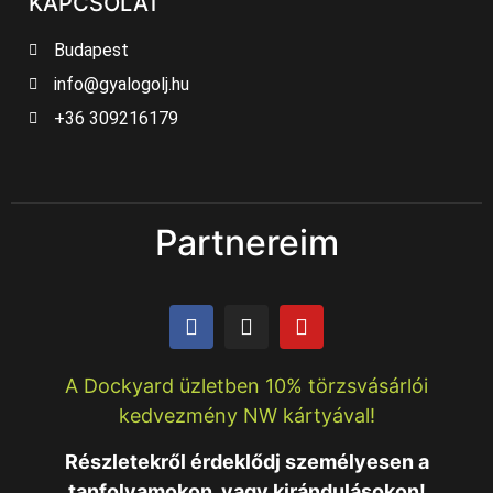
KAPCSOLAT
Budapest
info@gyalogolj.hu
+36 309216179
Partnereim
A Dockyard üzletben 10% törzsvásárlói
kedvezmény NW kártyával!
Részletekről érdeklődj személyesen a
tanfolyamokon, vagy kirándulásokon!