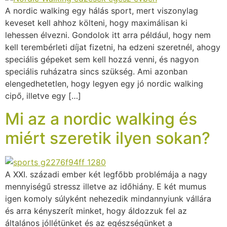
A nordic walking egy hálás sport, mert viszonylag
keveset kell ahhoz költeni, hogy maximálisan ki
lehessen élvezni. Gondolok itt arra például, hogy nem
kell terembérleti díjat fizetni, ha edzeni szeretnél, ahogy
speciális gépeket sem kell hozzá venni, és nagyon
speciális ruházatra sincs szükség. Ami azonban
elengedhetetlen, hogy legyen egy jó nordic walking
cipő, illetve egy […]
Mi az a nordic walking és
miért szeretik ilyen sokan?
A XXI. századi ember két legfőbb problémája a nagy
mennyiségű stressz illetve az időhiány. E két mumus
igen komoly súlyként nehezedik mindannyiunk vállára
és arra kényszerít minket, hogy áldozzuk fel az
általános jóllétünket és az egészségünket a