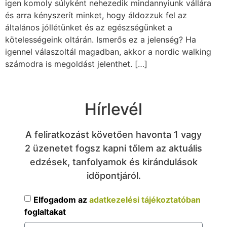
igen komoly súlyként nehezedik mindannyiunk vállára
és arra kényszerít minket, hogy áldozzuk fel az
általános jóllétünket és az egészségünket a
kötelességeink oltárán. Ismerős ez a jelenség? Ha
igennel válaszoltál magadban, akkor a nordic walking
számodra is megoldást jelenthet. […]
Hírlevél
A feliratkozást követően havonta 1 vagy
2 üzenetet fogsz kapni tőlem az aktuális
edzések, tanfolyamok és kirándulások
időpontjáról.
Elfogadom az
adatkezelési tájékoztatóban
foglaltakat