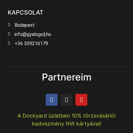
KAPCSOLAT
Budapest
info@gyalogolj.hu
+36 309216179
Partnereim
A Dockyard üzletben 10% törzsvásárlói
kedvezmény NW kártyával!