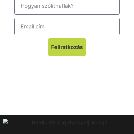
Feliratkozás
A feliratkozáskor megadott adatokat
adatbázisban tároljuk és harmadik félnek nem
adjuk ki.
Adatkezelés nyilvántartási száma: NAIH-
142108/2018.