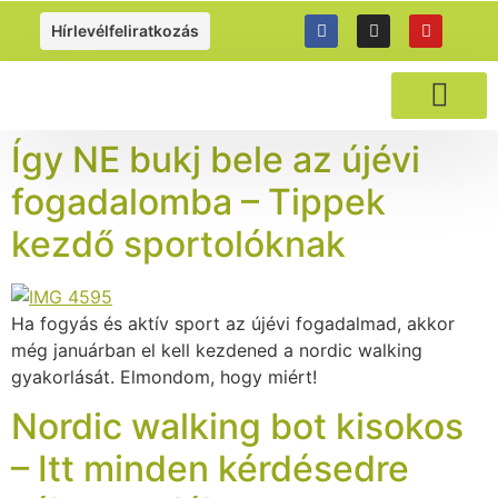
https://gyalogolj.hu
Hírlevélfeliratkozás
NORDIC WALKI
Így NE bukj bele az újévi
fogadalomba – Tippek
kezdő sportolóknak
Ha fogyás és aktív sport az újévi fogadalmad, akkor
még januárban el kell kezdened a nordic walking
gyakorlását. Elmondom, hogy miért!
Nordic walking bot kisokos
– Itt minden kérdésedre