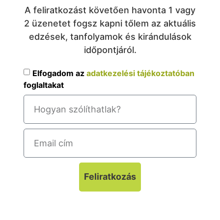
A feliratkozást követően havonta 1 vagy
2 üzenetet fogsz kapni tőlem az aktuális
edzések, tanfolyamok és kirándulások
időpontjáról.
Elfogadom az
adatkezelési tájékoztatóban
foglaltakat
Feliratkozás
A feliratkozáskor megadott adatokat
adatbázisban tároljuk és harmadik félnek nem