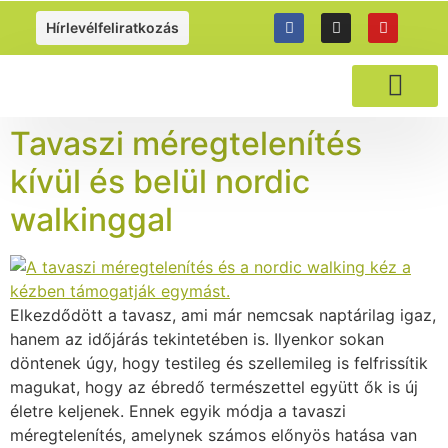
https://gyalogolj.hu
Hírlevélfeliratkozás
NORDIC WALKI
Tavaszi méregtelenítés
kívül és belül nordic
walkinggal
Elkezdődött a tavasz, ami már nemcsak naptárilag igaz,
hanem az időjárás tekintetében is. Ilyenkor sokan
döntenek úgy, hogy testileg és szellemileg is felfrissítik
magukat, hogy az ébredő természettel együtt ők is új
életre keljenek. Ennek egyik módja a tavaszi
méregtelenítés, amelynek számos előnyös hatása van