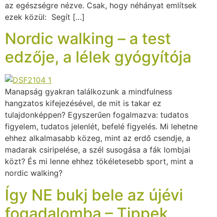
az egészségre nézve. Csak, hogy néhányat említsek
ezek közül: Segít […]
Nordic walking – a test
edzője, a lélek gyógyítója
Manapság gyakran találkozunk a mindfulness
hangzatos kifejezésével, de mit is takar ez
tulajdonképpen? Egyszerűen fogalmazva: tudatos
figyelem, tudatos jelenlét, befelé figyelés. Mi lehetne
ehhez alkalmasabb közeg, mint az erdő csendje, a
madarak csiripelése, a szél susogása a fák lombjai
közt? És mi lenne ehhez tökéletesebb sport, mint a
nordic walking?
Így NE bukj bele az újévi
fogadalomba – Tippek