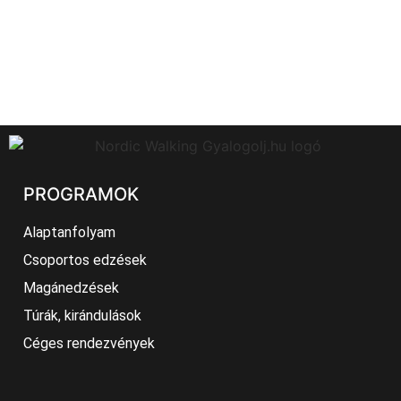
adjuk ki.
Adatkezelés nyilvántartási száma: NAIH-
142108/2018.
PROGRAMOK
Alaptanfolyam
Csoportos edzések
Magánedzések
Túrák, kirándulások
Céges rendezvények