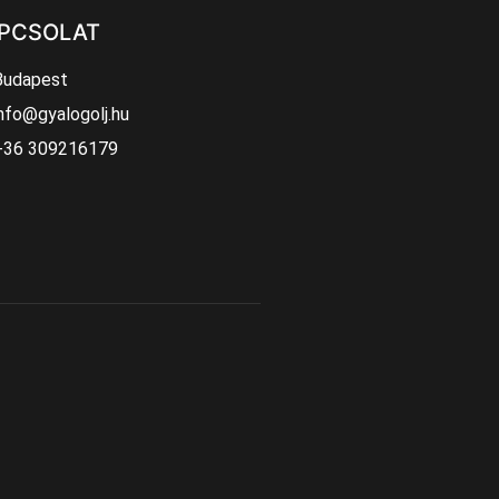
PCSOLAT
Budapest
nfo@gyalogolj.hu
+36 309216179
!