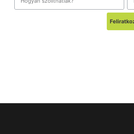
Feliratko
A feliratkozáskor megadott adatokat adatbázisban
Adatkezelés nyilvántartási sz