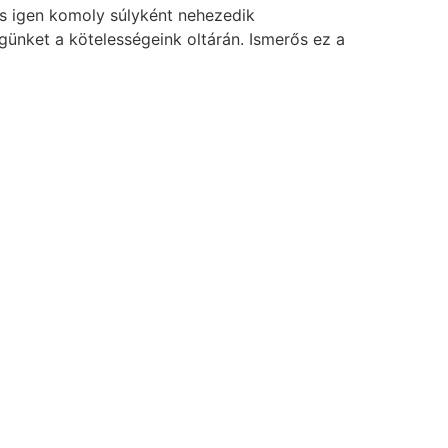
us igen komoly súlyként nehezedik
égünket a kötelességeink oltárán. Ismerős ez a