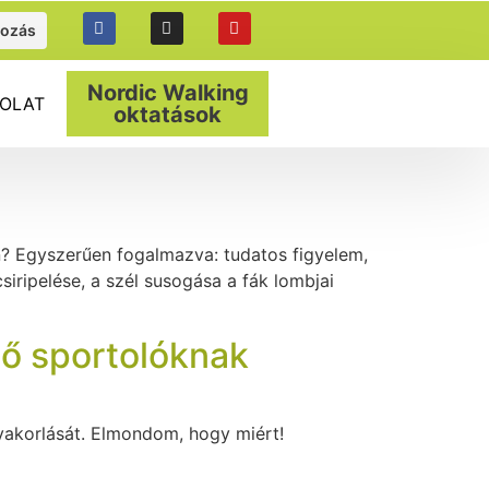
kozás
Nordic Walking
OLAT
oktatások
n? Egyszerűen fogalmazva: tudatos figyelem,
siripelése, a szél susogása a fák lombjai
dő sportolóknak
gyakorlását. Elmondom, hogy miért!