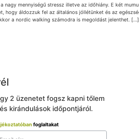
 a nagy mennyiségű stressz illetve az időhiány. E két mum
t, hogy áldozzuk fel az általános jóllétünket és az egészs
kkor a nordic walking számodra is megoldást jelenthet. […]
vél
agy 2 üzenetet fogsz kapni tőlem
és kirándulások időpontjáról.
ájékoztatóban
foglaltakat