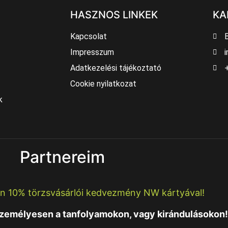
HASZNOS LINKEK
KA
Kapcsolat
Impresszum
i
Adatkezelési tájékoztató
Cookie nyilatkozat
k
Partnereim
n 10% törzsvásárlói kedvezmény NW kártyával!
személyesen a tanfolyamokon, vagy kirándulásokon