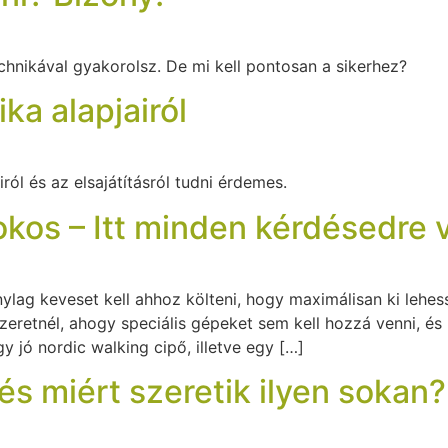
chnikával gyakorolsz. De mi kell pontosan a sikerhez?
ka alapjairól
ról és az elsajátításról tudni érdemes.
okos – Itt minden kérdésedre v
ylag keveset kell ahhoz költeni, hogy maximálisan ki lehess
 szeretnél, ahogy speciális gépeket sem kell hozzá venni, é
 jó nordic walking cipő, illetve egy […]
és miért szeretik ilyen sokan?