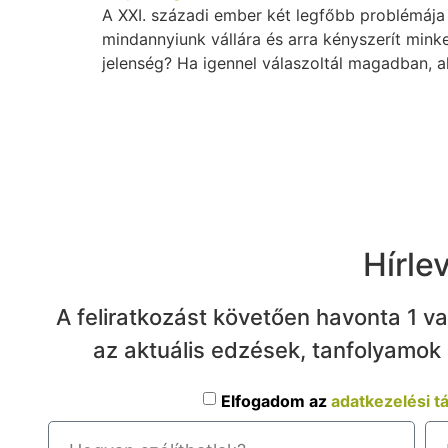
A XXI. századi ember két legfőbb problémája
mindannyiunk vállára és arra kényszerít minke
jelenség? Ha igennel válaszoltál magadban, a
Hírle
A feliratkozást követően havonta 1 v
az aktuális edzések, tanfolyamok 
Elfogadom az
adatkezelési t