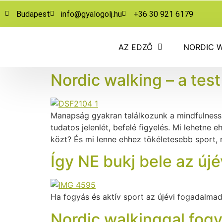
https://gyalogolj.hu
Budapest
info@gyalogolj.hu
+36 30 921 6179
AZ EDZŐ
NORDIC 
Nordic walking – a test
Manapság gyakran találkozunk a mindfulness 
tudatos jelenlét, befelé figyelés. Mi lehetne
közt? És mi lenne ehhez tökéletesebb sport, 
Így NE bukj bele az új
Ha fogyás és aktív sport az újévi fogadalma
Nordic walkinggal fogy