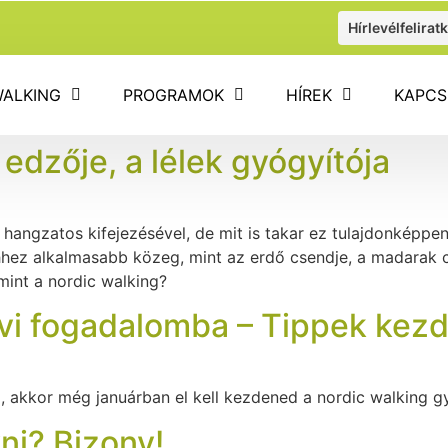
Hírlevélfelirat
WALKING
PROGRAMOK
HÍREK
KAPCS
 edzője, a lélek gyógyítója
hangzatos kifejezésével, de mit is takar ez tulajdonképpe
 ehhez alkalmasabb közeg, mint az erdő csendje, a madarak c
mint a nordic walking?
évi fogadalomba – Tippek kez
d, akkor még januárban el kell kezdened a nordic walking 
ni? Bizony!